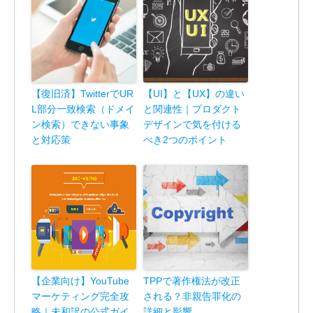
【復旧済】TwitterでUR
【UI】と【UX】の違い
L部分一致検索（ドメイ
と関連性｜プロダクト
ン検索）できない事象
デザインで気を付ける
と対応策
べき2つのポイント
【企業向け】YouTube
TPPで著作権法が改正
マーケティング完全攻
される？非親告罪化の
略｜未和訳の公式ガイ
詳細と影響