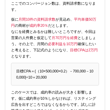
ここでのコンバージョン数は、資料請求数になりま
す。
仮に
月間10件の資料請求数
が見込め、
平均単価50万
円
の商材が
成約率20％
だとします。
なにを経費とみるかは難しいところですが、今回は
営業の人件費と仮定して
月70万円を経費
としましょ
う。その上で、月間の
必要利益を10万円
確保したい
と考えると、下記式のようになり、
目標CPAは2万円
となります。
目標CPA＝{（10×500,000×0.2）－700,000－10
0,000}÷10＝20,000
このケースでは、成約率の読みが大きく影響しま
す。仮に成約率が10％しかなければ、リスティング
広告を出すどころではなくなるからです。試しに計