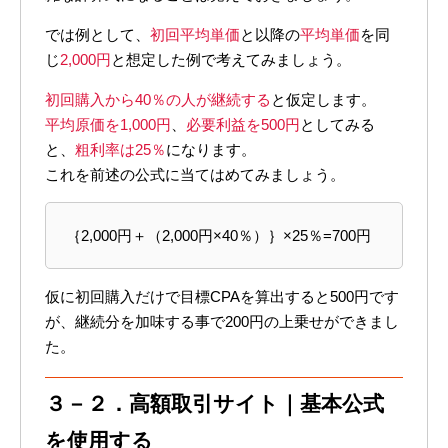
では例として、
初回平均単価
と以降の
平均単価
を同
じ
2,000円
と想定した例で考えてみましょう。
初回購入から40％の人が継続する
と仮定します。
平均原価を1,000円
、
必要利益を500円
としてみる
と、
粗利率は25％
になります。
これを前述の公式に当てはめてみましょう。
｛2,000円＋（2,000円×40％）｝×25％=700円
仮に初回購入だけで目標CPAを算出すると500円です
が、継続分を加味する事で200円の上乗せができまし
た。
３－２．高額取引サイト｜基本公式
を使用する